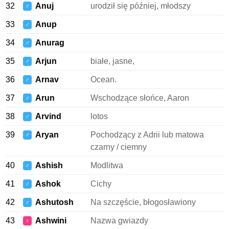
32
Anuj
urodził się później, młodszy
♂
33
Anup
♂
34
Anurag
♂
35
Arjun
białe, jasne,
♂
36
Arnav
Ocean.
♂
37
Arun
Wschodzące słońce, Aaron
♂
38
Arvind
lotos
♂
39
Aryan
Pochodzący z Adrii lub matowa
♂
czarny / ciemny
40
Ashish
Modlitwa
♂
41
Ashok
Cichy
♂
42
Ashutosh
Na szczęście, błogosławiony
♂
43
Ashwini
Nazwa gwiazdy
♀