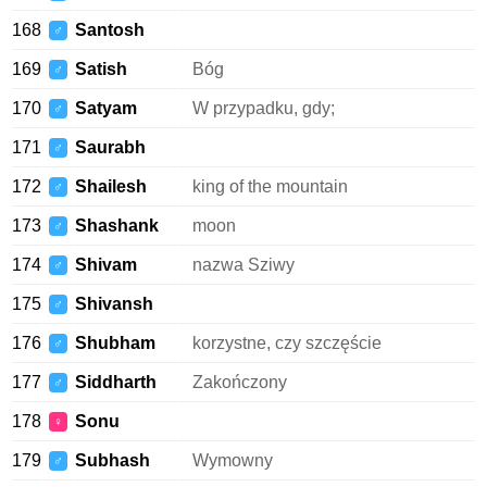
168
Santosh
♂
169
Satish
Bóg
♂
170
Satyam
W przypadku, gdy;
♂
171
Saurabh
♂
172
Shailesh
king of the mountain
♂
173
Shashank
moon
♂
174
Shivam
nazwa Sziwy
♂
175
Shivansh
♂
176
Shubham
korzystne, czy szczęście
♂
177
Siddharth
Zakończony
♂
178
Sonu
♀
179
Subhash
Wymowny
♂