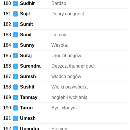
180
Sudhir
Bardzo
♂
181
Sujit
Dobry conquest
♂
182
Sumit
♂
183
Sunil
ciemny
♂
184
Sunny
Wesoła.
♂
185
Suraj
Urodził bogów
♂
186
Surendra
Deszcz, thunder god
♂
187
Suresh
władca bogów
♂
188
Sushil
Wielki przywódca
♂
189
Tanmay
pogłębił wchłania
♂
190
Tarun
Być młodym
♂
191
Umesh
♂
192
Upendra
Element
♂