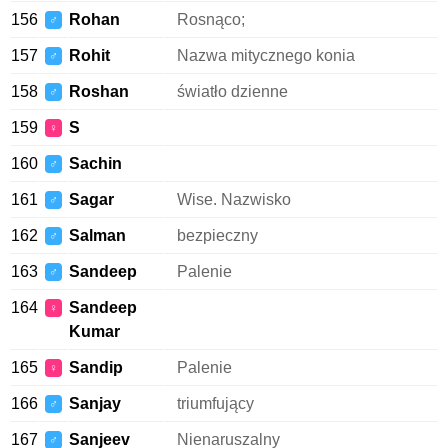
156
Rohan
Rosnąco;
♂
157
Rohit
Nazwa mitycznego konia
♂
158
Roshan
światło dzienne
♂
159
S
♀
160
Sachin
♂
161
Sagar
Wise. Nazwisko
♂
162
Salman
bezpieczny
♂
163
Sandeep
Palenie
♂
164
Sandeep
♀
Kumar
165
Sandip
Palenie
♀
166
Sanjay
triumfujący
♂
167
Sanjeev
Nienaruszalny
♂