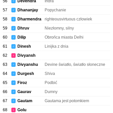
56
Devendra
Indra
♂
57
Dhananjay
Popychanie
♂
58
Dharmendra
righteousvirtuous człowiek
♂
59
Dhruv
Niezłomny, silny
♂
60
Dilip
Obrońca miasta Delhi
♂
61
Dinesh
Linijka z dnia
♂
62
Divyansh
♀
63
Divyanshu
Devine światło, światło słoneczne
♂
64
Durgesh
Shiva
♂
65
Firoz
Podbić
♂
66
Gaurav
Dumny
♂
67
Gautam
Gautama jest potomkiem
♂
68
Golu
♀