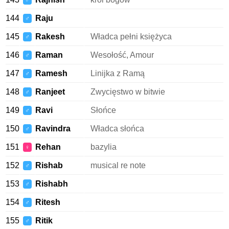
♂
144
Raju
♂
145
Rakesh
Władca pełni księżyca
♂
146
Raman
Wesołość, Amour
♂
147
Ramesh
Linijka z Ramą
♂
148
Ranjeet
Zwycięstwo w bitwie
♂
149
Ravi
Słońce
♂
150
Ravindra
Władca słońca
♂
151
Rehan
bazylia
♀
152
Rishab
musical re note
♂
153
Rishabh
♂
154
Ritesh
♂
155
Ritik
♂