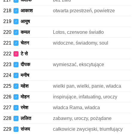
♂
218
आकाश
otwarta przestrzeń, powietrze
♂
219
आयुष
♂
220
कमल
Lotos, czerwone światło
♂
221
चेतन
widoczne, świadomy, soul
♂
222
टे से
♀
223
दीपक
wymieszać, ekscytujące
♂
224
मनीष
♂
225
महेश
wielki pan, wielki, panie, władca
♂
226
मोहन
inspirujące, infatuating, uroczy
♂
227
रमेश
władca Rama, władca
♂
228
ललित
zabawny, uroczy, pożądane
♂
229
संजय
całkowicie zwycięski, triumfujący
♂