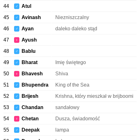
44
Atul
♂
45
Avinash
Niezniszczalny
♂
46
Ayan
daleko daleko stąd
♂
47
Ayush
♀
48
Bablu
♂
49
Bharat
Imię świętego
♂
50
Bhavesh
Shiva
♀
51
Bhupendra
King of the Sea
♂
52
Brijesh
Krishna, który mieszkał w brijboomi
♂
53
Chandan
sandałowy
♂
54
Chetan
Dusza, świadomość
♀
55
Deepak
lampa
♂