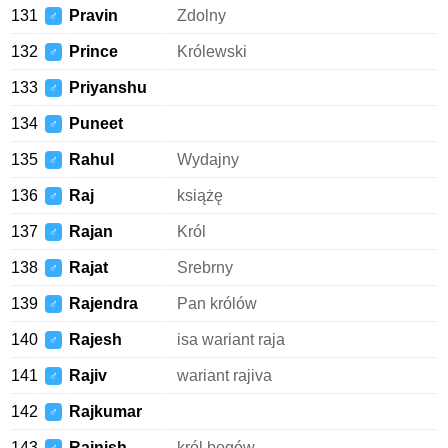
131
Pravin
Zdolny
♂
132
Prince
Królewski
♂
133
Priyanshu
♂
134
Puneet
♂
135
Rahul
Wydajny
♂
136
Raj
książę
♂
137
Rajan
Król
♂
138
Rajat
Srebrny
♂
139
Rajendra
Pan królów
♂
140
Rajesh
isa wariant raja
♂
141
Rajiv
wariant rajiva
♂
142
Rajkumar
♂
143
Rajnish
król bogów