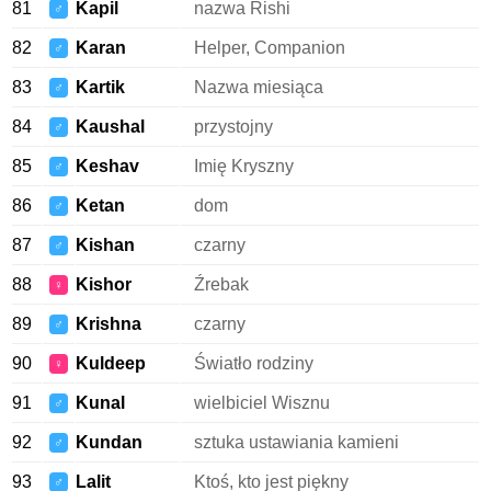
81
Kapil
nazwa Rishi
♂
82
Karan
Helper, Companion
♂
83
Kartik
Nazwa miesiąca
♂
84
Kaushal
przystojny
♂
85
Keshav
Imię Kryszny
♂
86
Ketan
dom
♂
87
Kishan
czarny
♂
88
Kishor
Źrebak
♀
89
Krishna
czarny
♂
90
Kuldeep
Światło rodziny
♀
91
Kunal
wielbiciel Wisznu
♂
92
Kundan
sztuka ustawiania kamieni
♂
93
Lalit
Ktoś, kto jest piękny
♂