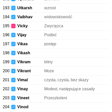
193
Utkarsh
wzrost
♂
194
Vaibhav
widowiskowość
♂
195
Vicky
Zwycięzca
♀
196
Vijay
Podbić
♂
197
Vikas
postęp
♂
198
Vikash
♂
199
Vikram
bitny
♂
200
Vikrant
Może
♂
201
Vimal
czysta, czysta, bez skazy
♂
202
Vinay
Modest, następujące zasady
♂
203
Vineet
Przeszkoleni
♂
204
Vinod
♂