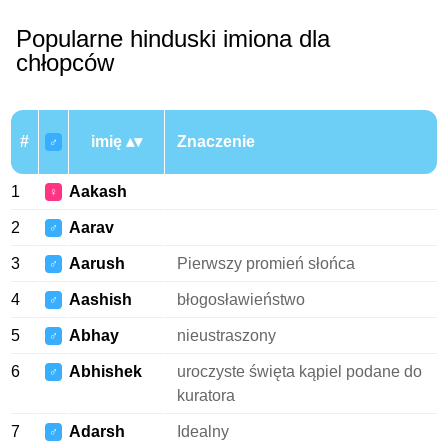
Popularne hinduski imiona dla
chłopców
#
imię
Znaczenie
♂
1
Aakash
♀
2
Aarav
♂
3
Aarush
Pierwszy promień słońca
♂
4
Aashish
błogosławieństwo
♂
5
Abhay
nieustraszony
♂
6
Abhishek
uroczyste święta kąpiel podane do
♂
kuratora
7
Adarsh
Idealny
♂