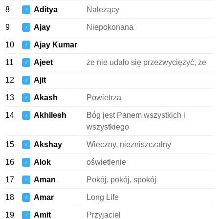
8
Aditya
Należący
♂
9
Ajay
Niepokonana
♂
10
Ajay Kumar
♂
11
Ajeet
że nie udało się przezwyciężyć, że
♂
12
Ajit
♂
13
Akash
Powietrza
♂
14
Akhilesh
Bóg jest Panem wszystkich i
♂
wszystkiego
15
Akshay
Wieczny, niezniszczalny
♂
16
Alok
oświetlenie
♂
17
Aman
Pokój, pokój, spokój
♂
18
Amar
Long Life
♂
19
Amit
Przyjaciel
♂