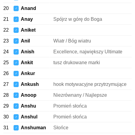
20
Anand
♂
21
Anay
Spójrz w górę do Boga
♂
22
Aniket
♂
23
Anil
Wiatr / Bóg wiatru
♂
24
Anish
Excellence, największy Ultimate
♂
25
Ankit
tusz drukowane marki
♂
26
Ankur
♂
27
Ankush
hook motywacyjne przytrzymujące
♂
28
Anoop
Niezrównany / Najlepsze
♂
29
Anshu
Promień słońca
♂
30
Anshul
Promień słońca
♂
31
Anshuman
Słońce
♂