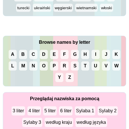
turecki
ukraiński
węgierski
wietnamski
włoski
Browse names by letter
A
B
C
D
E
F
G
H
I
J
K
L
M
N
O
P
R
S
T
U
V
W
Y
Z
Przeglądaj nazwiska za pomocą
3 liter
4 liter
5 liter
6 liter
Sylaba 1
Sylaby 2
Sylaby 3
według kraju
według języka