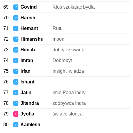
69
Govind
Ktoś szukając bydła
♂
70
Harish
♂
71
Hemant
Rutu
♂
72
Himanshu
moon
♂
73
Hitesh
dobry człowiek
♂
74
Imran
Dobrobyt
♂
75
Irfan
Insight, wiedza
♂
76
Ishant
♂
77
Jatin
Imię Pana Indry
♂
78
Jitendra
zdobywca Indra
♂
79
Jyotis
światło słońca
♀
80
Kamlesh
♂