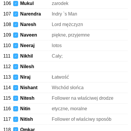
106
Mukul
zarodek
♂
107
Narendra
Indry `s Man
♂
108
Naresh
Lord mężczyzn
♂
109
Naveen
piękne, przyjemne
♂
110
Neeraj
lotos
♂
111
Nikhil
Cały;
♂
112
Nilesh
♂
113
Niraj
Łatwość
♂
114
Nishant
Wschód słońca
♂
115
Nitesh
Follower na właściwej drodze
♂
116
Nitin
etyczne, moralne
♂
117
Nitish
Follower of właściwy sposób
♂
118
Omkar
♂