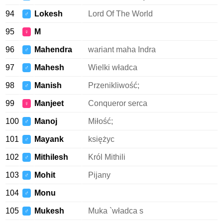
94
Lokesh
Lord Of The World
♂
95
M
♀
96
Mahendra
wariant maha Indra
♂
97
Mahesh
Wielki władca
♂
98
Manish
Przenikliwość;
♂
99
Manjeet
Conqueror serca
♀
100
Manoj
Miłość;
♂
101
Mayank
księżyc
♂
102
Mithilesh
Król Mithili
♂
103
Mohit
Pijany
♂
104
Monu
♂
105
Mukesh
Muka `władca s
♂