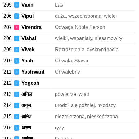
205
Vipin
Las
♂
206
Vipul
duża, wszechstronna, wiele
♂
207
Virendra
Odwaga Noble Person
♀
208
Vishal
wielki, wspaniały, niesamowity
♂
209
Vivek
Rozróżnienie, dyskryminacja
♂
210
Yash
Chwała, Sława
♂
211
Yashwant
Chwalebny
♂
212
Yogesh
♂
213
अनिल
powietrze, wiatr
♂
214
अनुज
urodził się później, młodszy
♂
215
अमित
niezmierzona, nieskończona
♂
216
अरुण
ryży
♂
217
अशोक
bez żalu