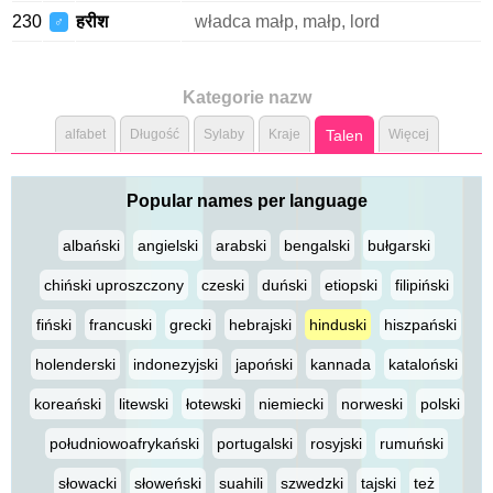
230
हरीश
władca małp, małp, lord
♂
Kategorie nazw
alfabet
Długość
Sylaby
Kraje
Talen
Więcej
Popular names per language
albański
angielski
arabski
bengalski
bułgarski
chiński uproszczony
czeski
duński
etiopski
filipiński
fiński
francuski
grecki
hebrajski
hinduski
hiszpański
holenderski
indonezyjski
japoński
kannada
kataloński
koreański
litewski
łotewski
niemiecki
norweski
polski
południowoafrykański
portugalski
rosyjski
rumuński
słowacki
słoweński
suahili
szwedzki
tajski
też