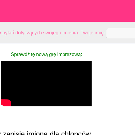
 pytań dotyczących swojego imienia. Twoje imię:
Sprawdź tę nową grę imprezową:
 zapisie imiona dla chłopców