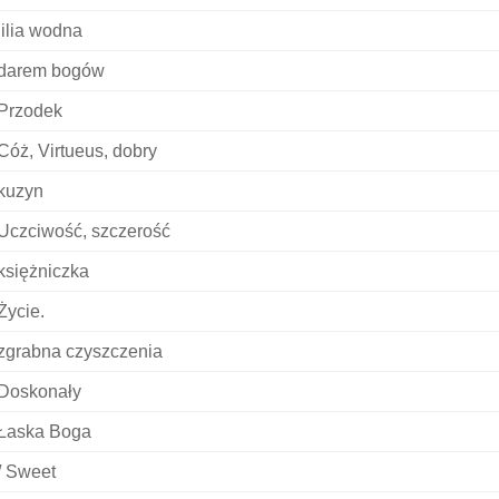
lilia wodna
darem bogów
Przodek
Cóż, Virtueus, dobry
kuzyn
Uczciwość, szczerość
księżniczka
Życie.
zgrabna czyszczenia
Doskonały
Łaska Boga
/ Sweet