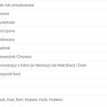
łe lub umiarkowane
ezent
ystokrata
żczyzna
iłowany
arbnik
zewoźnik Chrystus
chodzący z Adria (w Wenecji) lub Matt Black / Dark
zyjaciel koni
ub, Hub, Bert, Hubeer, Huib, Hubken