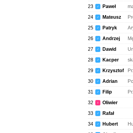
23
Paweł
ma
♂
24
Mateusz
Pr
♂
25
Patryk
Ar
♂
26
Andrzej
Mę
♂
27
Dawid
Um
♂
28
Kacper
sk
♂
29
Krzysztof
Pr
♂
30
Adrian
Po
♂
31
Filip
Pr
♂
32
Oliwier
♀
33
Rafał
♂
34
Hubert
Hu
♂