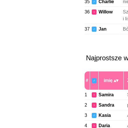
35
Charlie
ni
♂
36
Willow
Sz
♀
i l
37
Jan
Bó
♂
Najprostsze w
#
imię
♂
1
Samira
♀
2
Sandra
♀
3
Kasia
♂
4
Daria
♀