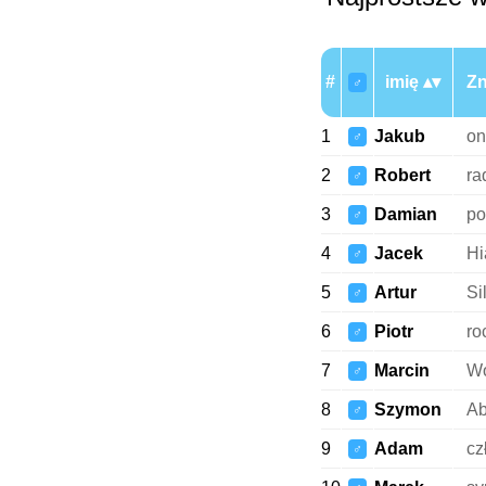
#
imię
Zn
♂
1
Jakub
on
♂
2
Robert
ra
♂
3
Damian
p
♂
4
Jacek
Hi
♂
5
Artur
Si
♂
6
Piotr
ro
♂
7
Marcin
Wo
♂
8
Szymon
Ab
♂
9
Adam
cz
♂