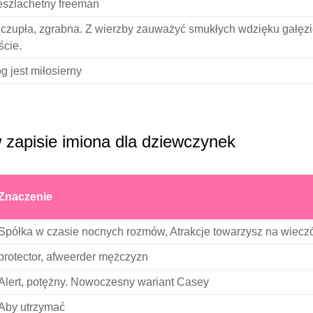
eszlachetny freeman
czupła, zgrabna. Z wierzby zauważyć smukłych wdzięku gałęzi
iście.
g jest miłosierny
 zapisie imiona dla dziewczynek
Znaczenie
Spółka w czasie nocnych rozmów, Atrakcje towarzysz na wiecz
protector, afweerder mężczyzn
Alert, potężny. Nowoczesny wariant Casey
Aby utrzymać