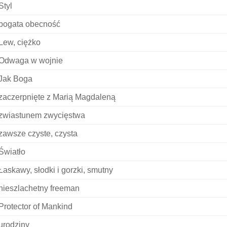
Styl
bogata obecność
Lew, ciężko
Odwaga w wojnie
Jak Boga
zaczerpnięte z Marią Magdaleną
zwiastunem zwycięstwa
zawsze czyste, czysta
Światło
Łaskawy, słodki i gorzki, smutny
nieszlachetny freeman
Protector of Mankind
urodziny