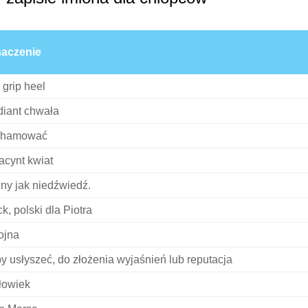
aczenie
 grip heel
diant chwała
ohamować
acynt kwiat
lny jak niedźwiedź.
ck, polski dla Piotra
jna
y usłyszeć, do złożenia wyjaśnień lub reputacja
łowiek