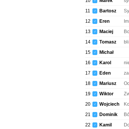
10
Marek
sy
♂
11
Bartosz
Sy
♂
12
Eren
Im
♂
13
Maciej
Bo
♂
14
Tomasz
bl
♂
15
Michał
♂
16
Karol
ni
♂
17
Eden
za
♂
18
Mariusz
Od
♂
19
Wiktor
Zw
♂
20
Wojciech
Ko
♂
21
Dominik
B
♂
22
Kamil
Do
♂