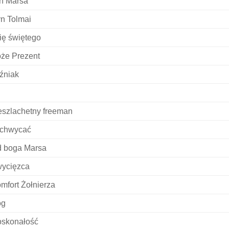
n Marsa
n Tolmai
ię świętego
że Prezent
iźniak
eszlachetny freeman
chwycać
 boga Marsa
ycięzca
mfort Żołnierza
óg
skonałość