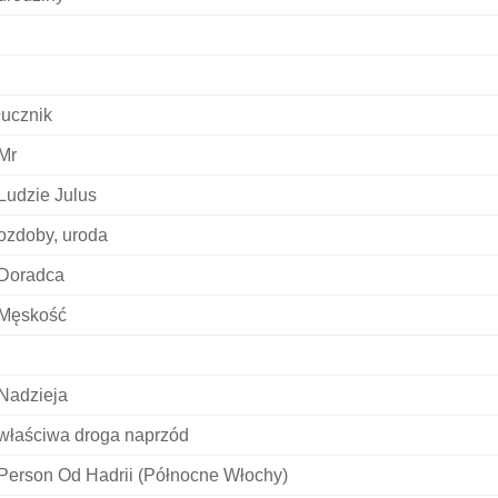
łucznik
Mr
Ludzie Julus
ozdoby, uroda
Doradca
Męskość
Nadzieja
właściwa droga naprzód
Person Od Hadrii (Północne Włochy)