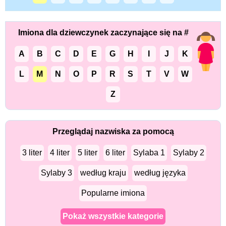
Imiona dla dziewczynek zaczynające się na #
A
B
C
D
E
G
H
I
J
K
L
M
N
O
P
R
S
T
V
W
Z
Przeglądaj nazwiska za pomocą
3 liter
4 liter
5 liter
6 liter
Sylaba 1
Sylaby 2
Sylaby 3
według kraju
według języka
Popularne imiona
Pokaż wszystkie kategorie