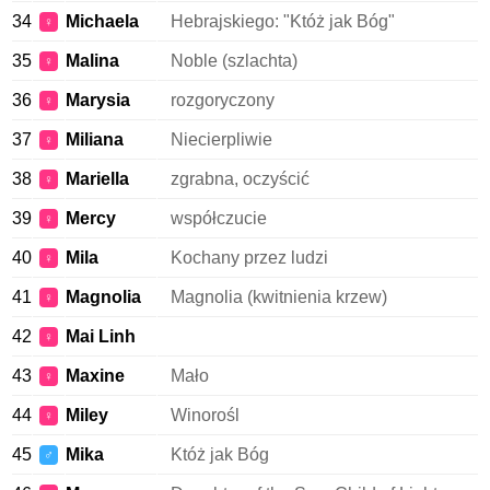
34
Michaela
Hebrajskiego: "Któż jak Bóg"
♀
35
Malina
Noble (szlachta)
♀
36
Marysia
rozgoryczony
♀
37
Miliana
Niecierpliwie
♀
38
Mariella
zgrabna, oczyścić
♀
39
Mercy
współczucie
♀
40
Mila
Kochany przez ludzi
♀
41
Magnolia
Magnolia (kwitnienia krzew)
♀
42
Mai Linh
♀
43
Maxine
Mało
♀
44
Miley
Winorośl
♀
45
Mika
Któż jak Bóg
♂