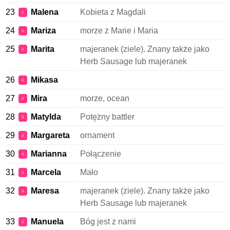
23
Malena
Kobieta z Magdali
♀
24
Mariza
morze z Marie i Maria
♀
25
Marita
majeranek (ziele). Znany także jako
♀
Herb Sausage lub majeranek
26
Mikasa
♀
27
Mira
morze, ocean
♀
28
Matylda
Potężny battler
♀
29
Margareta
ornament
♀
30
Marianna
Połączenie
♀
31
Marcela
Mało
♀
32
Maresa
majeranek (ziele). Znany także jako
♀
Herb Sausage lub majeranek
33
Manuela
Bóg jest z nami
♀