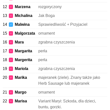
12
Marzena
rozgoryczony
♀
13
Michalina
Jak Boga
♀
14
Malwina
Sprawiedliwość + Przyjaciel
♂
15
Malgorzata
ornament
♀
16
Mara
zgrabna czyszczenia
♀
17
Margarita
perła
♀
18
Margerita
perła
♀
19
Mariola
zgrabna czyszczenia
♀
20
Marika
majeranek (ziele). Znany także jako
♀
Herb Sausage lub majeranek
21
Margo
ornament
♀
22
Marisa
Variant Maryi: Szkoda, dla dzieci,
♀
buntu, gorzki.