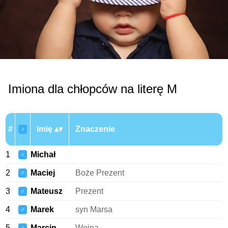
Imiona dla chłopców na literę M
#
imię
Znaczenie
♂
1
Michał
♂
2
Maciej
Boże Prezent
♂
3
Mateusz
Prezent
♂
4
Marek
syn Marsa
♂
5
Marcin
Wojna