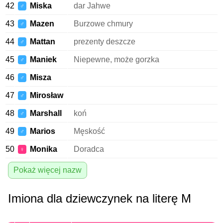
42
Miska
dar Jahwe
♂
43
Mazen
Burzowe chmury
♂
44
Mattan
prezenty deszcze
♂
45
Maniek
Niepewne, może gorzka
♂
46
Misza
♂
47
Mirosław
♂
48
Marshall
koń
♂
49
Marios
Męskość
♂
50
Monika
Doradca
♀
Pokaż więcej nazw
Imiona dla dziewczynek na literę M