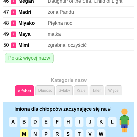
46
Megan
Daughter of the Sea, Child of Light
♀
47
Madri
żona Pandu
♀
48
Miyako
Piękna noc
♀
49
Maya
matka
♀
50
Mimi
zgrabna, oczyścić
♀
Pokaż więcej nazw
Kategorie nazw
alfabet
Długość
Sylaby
Kraje
Talen
Więcej
Imiona dla chłopców zaczynające się na #
A
B
D
E
F
H
I
J
K
L
M
N
P
R
S
T
V
W