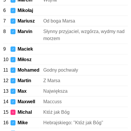
♂
6
Mikołaj
♂
7
Mariusz
Od boga Marsa
♂
8
Marvin
Słynny przyjaciel, wzgórza, wydmy nad
♂
morzem
9
Maciek
♂
10
Miłosz
♂
11
Mohamed
Godny pochwały
♂
12
Martin
Z Marsa
♂
13
Max
Największa
♂
14
Maxwell
Maccuss
♂
15
Michal
Któż jak Bóg
♀
16
Mike
Hebrajskiego: "Któż jak Bóg"
♂