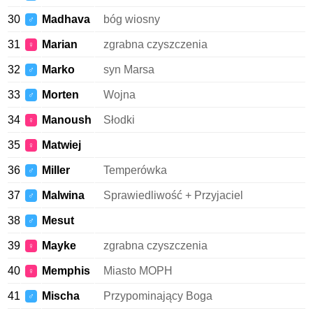
30
Madhava
bóg wiosny
♂
31
Marian
zgrabna czyszczenia
♀
32
Marko
syn Marsa
♂
33
Morten
Wojna
♂
34
Manoush
Słodki
♀
35
Matwiej
♀
36
Miller
Temperówka
♂
37
Malwina
Sprawiedliwość + Przyjaciel
♂
38
Mesut
♂
39
Mayke
zgrabna czyszczenia
♀
40
Memphis
Miasto MOPH
♀
41
Mischa
Przypominający Boga
♂