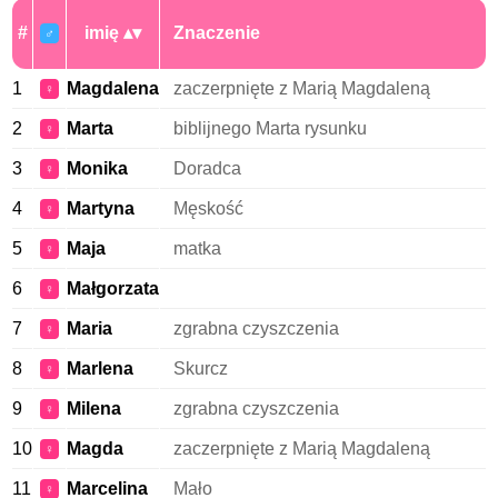
#
imię
Znaczenie
♂
1
Magdalena
zaczerpnięte z Marią Magdaleną
♀
2
Marta
biblijnego Marta rysunku
♀
3
Monika
Doradca
♀
4
Martyna
Męskość
♀
5
Maja
matka
♀
6
Małgorzata
♀
7
Maria
zgrabna czyszczenia
♀
8
Marlena
Skurcz
♀
9
Milena
zgrabna czyszczenia
♀
10
Magda
zaczerpnięte z Marią Magdaleną
♀
11
Marcelina
Mało
♀