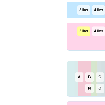
3 liter
4 liter
3 liter
4 liter
A
B
C
N
O