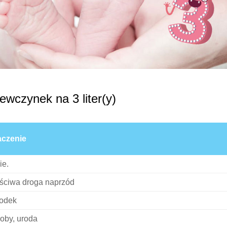
ewczynek na 3 liter(y)
czenie
ie.
ściwa droga naprzód
odek
oby, uroda