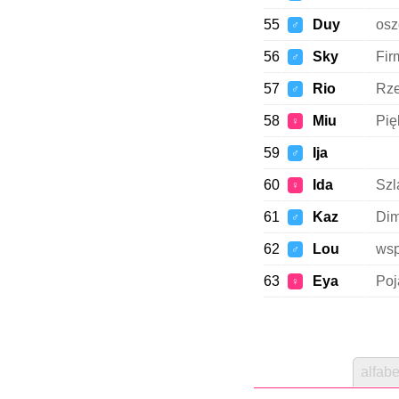
55
Duy
osz
♂
56
Sky
Fir
♂
57
Rio
Rz
♂
58
Miu
Pię
♀
59
Ija
♂
60
Ida
Szl
♀
61
Kaz
Dim
♂
62
Lou
wsp
♂
63
Eya
Poj
♀
alfabe