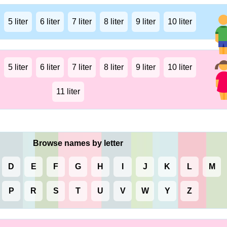
5 liter
6 liter
7 liter
8 liter
9 liter
10 liter
5 liter
6 liter
7 liter
8 liter
9 liter
10 liter
11 liter
Browse names by letter
D
E
F
G
H
I
J
K
L
M
P
R
S
T
U
V
W
Y
Z