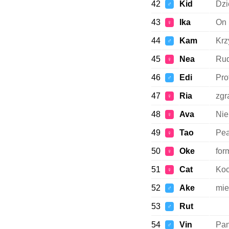
42
Kid
Dzi
♂
43
Ika
On 
♀
44
Kam
Krz
♂
45
Nea
Rud
♀
46
Edi
Pro
♂
47
Ria
zgr
♀
48
Ava
Nie
♀
49
Tao
Pea
♀
50
Oke
for
♀
51
Cat
Koc
♀
52
Ake
mie
♂
53
Rut
♂
54
Vin
Pan
♂