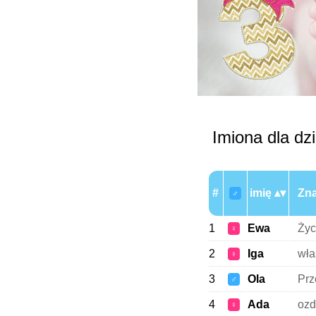
Imiona dla dzi
#
imię
Zna
♂
1
Ewa
Życ
♀
2
Iga
wła
♀
3
Ola
Prz
♂
4
Ada
ozd
♀