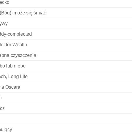
ecko
(Bóg), może się śmiać
ywy
dy-complected
tector Wealth
abna czyszczenia
bo lub niebo
ch, Long Life
ma Oscara
i
cz
ujący