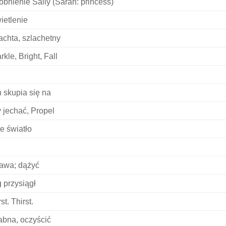
obnienie Sally (Sarah: princess)
ietlenie
achta, szlachetny
rkle, Bright, Fall
 skupia się na
 jechać, Propel
e światło
awa; dążyć
 przysiągł
st. Thirst.
abna, oczyścić