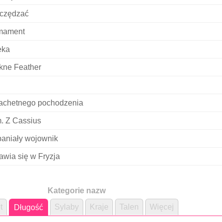
czędzać
mament
eka
kne Feather
achetnego pochodzenia
. Z Cassius
aniały wojownik
awia się w Fryzja
Kategorie nazw
t
Sylaby
Kraje
Talen
Więcej
Długość