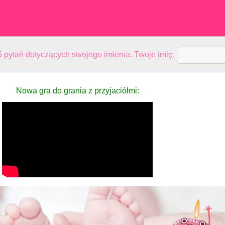
 pytań dotyczących swojego imienia. Twoje imię:
Nowa gra do grania z przyjaciółmi: