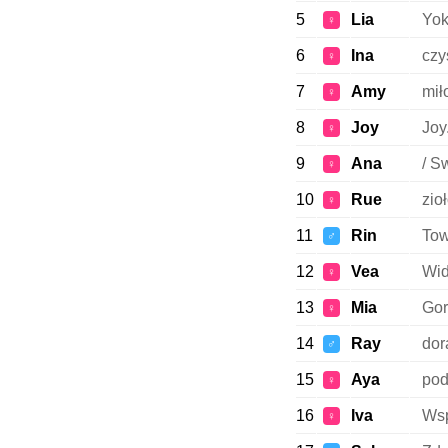
5
Lia
Yok
♀
6
Ina
czy
♀
7
Amy
mił
♀
8
Joy
Joy
♀
9
Ana
/ S
♀
10
Rue
zioł
♀
11
Rin
Tow
♂
12
Vea
Wid
♀
13
Mia
Gor
♀
14
Ray
dor
♂
15
Aya
pod
♀
16
Iva
Wsp
♀