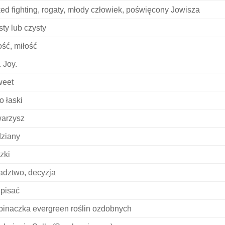
ed fighting, rogaty, młody człowiek, poświęcony Jowisza
sty lub czysty
ość, miłość
. Joy.
weet
o łaski
arzysz
ziany
zki
adztwo, decyzja
pisać
inaczka evergreen roślin ozdobnych