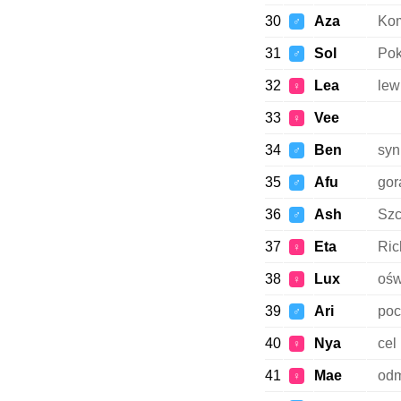
30
Aza
Kom
♂
31
Sol
Pok
♂
32
Lea
lew
♀
33
Vee
♀
34
Ben
syn
♂
35
Afu
gor
♂
36
Ash
Szc
♂
37
Eta
Ric
♀
38
Lux
ośw
♀
39
Ari
poc
♂
40
Nya
cel
♀
41
Mae
odm
♀