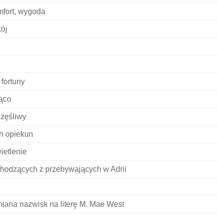
fort, wygoda
ój
 fortuny
ąco
zęśliwy
h opiekun
ietlenie
hodzących z przebywających w Adrii
iana nazwisk na literę M. Mae West