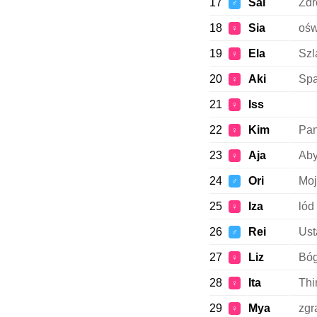
17
Sal
Zdr
♂
18
Sia
ośw
♀
19
Ela
Szl
♀
20
Aki
Spa
♀
21
Iss
♀
22
Kim
Pan
♀
23
Aja
Aby
♀
24
Ori
Moj
♂
25
Iza
lód
♀
26
Rei
Ust
♂
27
Liz
Bóg
♀
28
Ita
Thir
♀
29
Mya
zgr
♀