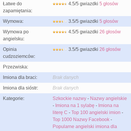
Łatwe do
4.5/5 gwiazdki
5 głosów
zapamiętania:
Wymowa:
3.5/5 gwiazdki
5 głosów
Wymowa po
4.5/5 gwiazdki
26 głosów
angielsku:
Opinia
3.5/5 gwiazdki
26 głosów
cudzoziemców:
Przezwiska:
Imiona dla braci:
Brak danych
Imiona dla sióstr:
Brak danych
Kategorie:
Szkockie nazwy
-
Nazwy angielskie
-
Imiona na 1 sylabę
-
Imiona na
literę C
-
Top 100 angielski imion
-
Top 1000 Nazwy Facebook
-
Popularne angielski imiona dla