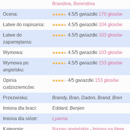
Brandine
,
Berendina
Ocena:
4.5/5 gwiazdki
170 głosów
Łatwe do napisania:
4.5/5 gwiazdki
104 głosów
Łatwe do
4.5/5 gwiazdki
103 głosów
zapamiętania:
Wymowa:
4.5/5 gwiazdki
103 głosów
Wymowa po
4.5/5 gwiazdki
153 głosów
angielsku:
Opinia
4/5 gwiazdki
153 głosów
cudzoziemców:
Przezwiska:
Brandy, Bran, Dadon, Brand, Bren
Imiona dla braci:
Eddard, Benjen
Imiona dla sióstr:
Lyanna
Kategorie:
Nazwy angielskie
-
Imiona na literę