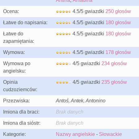
Antina
,
Amadina
Ocena:
4.5/5 gwiazdki
250 głosów
Łatwe do napisania:
4.5/5 gwiazdki
180 głosów
Łatwe do
4.5/5 gwiazdki
180 głosów
zapamiętania:
Wymowa:
4.5/5 gwiazdki
178 głosów
Wymowa po
4/5 gwiazdki
234 głosów
angielsku:
Opinia
4/5 gwiazdki
235 głosów
cudzoziemców:
Przezwiska:
Antoś, Antek, Antonino
Imiona dla braci:
Brak danych
Imiona dla sióstr:
Brak danych
Kategorie:
Nazwy angielskie
-
Słowackie