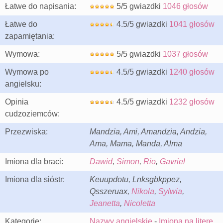
Łatwe do napisania:
5/5 gwiazdki
1046 głosów
Łatwe do
4.5/5 gwiazdki
1041 głosów
zapamiętania:
Wymowa:
5/5 gwiazdki
1037 głosów
Wymowa po
4.5/5 gwiazdki
1240 głosów
angielsku:
Opinia
4.5/5 gwiazdki
1232 głosów
cudzoziemców:
Przezwiska:
Mandzia, Ami, Amandzia, Andzia,
Ama, Mama, Manda, Alma
Imiona dla braci:
Dawid
,
Simon
,
Rio
,
Gavriel
Imiona dla sióstr:
Keuupdotu, Lnksgbkppez,
Qsszeruax,
Nikola
,
Sylwia
,
Jeanetta
,
Nicoletta
Kategorie:
Nazwy angielskie
-
Imiona na literę