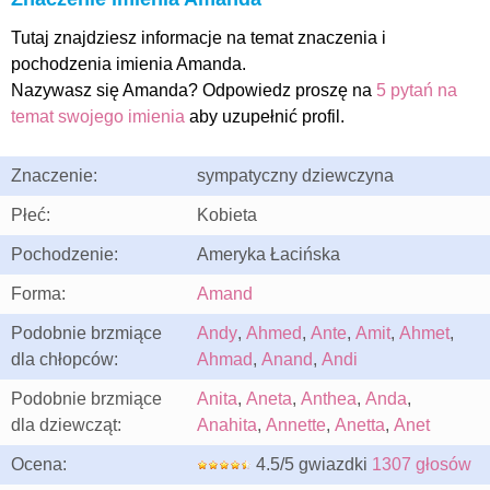
Tutaj znajdziesz informacje na temat znaczenia i
pochodzenia imienia Amanda.
Nazywasz się Amanda? Odpowiedz proszę na
5 pytań na
temat swojego imienia
aby uzupełnić profil.
Znaczenie:
sympatyczny dziewczyna
Płeć:
Kobieta
Pochodzenie:
Ameryka Łacińska
Forma:
Amand
Podobnie brzmiące
Andy
,
Ahmed
,
Ante
,
Amit
,
Ahmet
,
dla chłopców:
Ahmad
,
Anand
,
Andi
Podobnie brzmiące
Anita
,
Aneta
,
Anthea
,
Anda
,
dla dziewcząt:
Anahita
,
Annette
,
Anetta
,
Anet
Ocena:
4.5/5 gwiazdki
1307 głosów