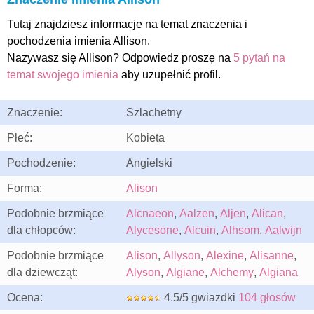
Tutaj znajdziesz informacje na temat znaczenia i
pochodzenia imienia Allison.
Nazywasz się Allison? Odpowiedz proszę na
5 pytań na
temat swojego imienia
aby uzupełnić profil.
Znaczenie:
Szlachetny
Płeć:
Kobieta
Pochodzenie:
Angielski
Forma:
Alison
Podobnie brzmiące
Alcnaeon
,
Aalzen
,
Aljen
,
Alican
,
dla chłopców:
Alycesone
,
Alcuin
,
Alhsom
,
Aalwijn
Podobnie brzmiące
Alison
,
Allyson
,
Alexine
,
Alisanne
,
dla dziewcząt:
Alyson
,
Algiane
,
Alchemy
,
Algiana
Ocena:
4.5/5 gwiazdki
104 głosów