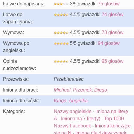
Łatwe do napisania:
3/5 gwiazdki
75 głosów
Łatwe do
4.5/5 gwiazdki
74 głosów
zapamiętania:
Wymowa:
4.5/5 gwiazdki
73 głosów
Wymowa po
5/5 gwiazdki
94 głosów
angielsku:
Opinia
4.5/5 gwiazdki
95 głosów
cudzoziemców:
Przezwiska:
Przebieraniec
Imiona dla braci:
Micheal
,
Przemek
,
Diego
Imiona dla sióstr:
Kinga
,
Angelika
Kategorie:
Nazwy angielskie
-
Imiona na literę
A
-
Imiona na 7 liter(y)
-
Top 1000
Nazwy Facebook
-
Imiona kończące
się na N
-
Imiona dla dziewczynek