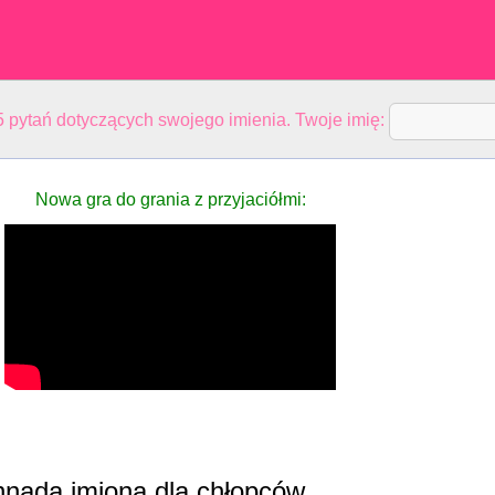
 pytań dotyczących swojego imienia. Twoje imię:
Nowa gra do grania z przyjaciółmi:
nnada imiona dla chłopców