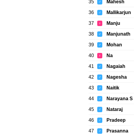
35
Mahesh
♂
36
Mallikarjun
♂
37
Manju
♀
38
Manjunath
♂
39
Mohan
♂
40
Na
♀
41
Nagaiah
♂
42
Nagesha
♂
43
Naitik
♂
44
Narayana S
♂
45
Nataraj
♂
46
Pradeep
♂
47
Prasanna
♂