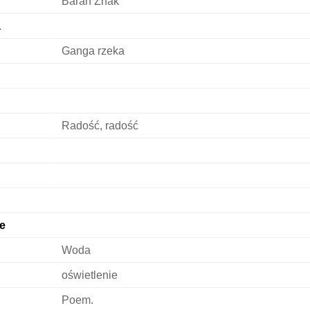
Baran Znak
a
Ganga rzeka
Radość, radość
e
Woda
oświetlenie
Poem.