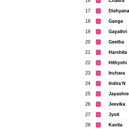
16
Chaitra
♀
17
Dishyan
♀
18
Ganga
♀
19
Gayathri
♀
20
Geetha
♀
21
Harshita
♀
22
Hithyshi
♀
23
Inchara
♀
24
Indira N
♀
25
Jayashre
♀
26
Jeevika
♀
27
Jyoti
♀
28
Kavita
♀