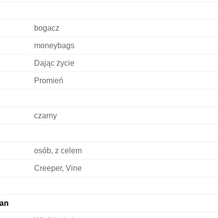
bogacz
moneybags
Dając życie
Promień
czarny
osób, z celem
Creeper, Vine
an