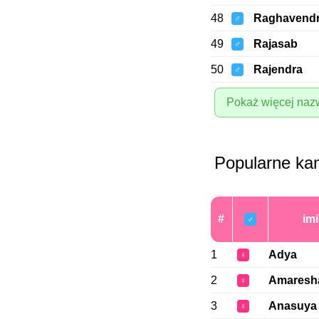
48
Raghavend
♂
49
Rajasab
♂
50
Rajendra
♂
Pokaż więcej naz
Popularne ka
#
imi
♂
1
Adya
♀
2
Amaresh
♀
3
Anasuya
♀