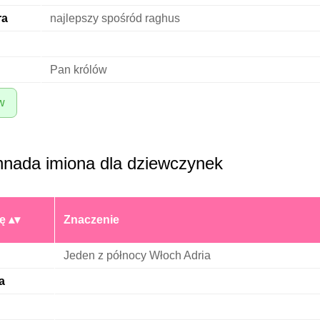
ra
najlepszy spośród raghus
Pan królów
w
nnada imiona dla dziewczynek
ę
Znaczenie
Jeden z północy Włoch Adria
a