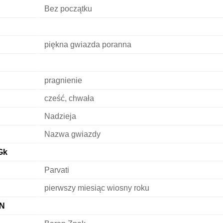
Bez początku
piękna gwiazda poranna
pragnienie
cześć, chwała
Nadzieja
Nazwa gwiazdy
Gk
Parvati
pierwszy miesiąc wiosny roku
 N