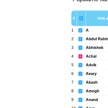
#
imię
♂
1
A
♂
2
Abdul Rahi
♂
3
Abhishek
♂
4
Achal
♀
5
Advik
♂
6
Aeary
♂
7
Akash
♂
8
Amogh
♂
9
Anand
♂