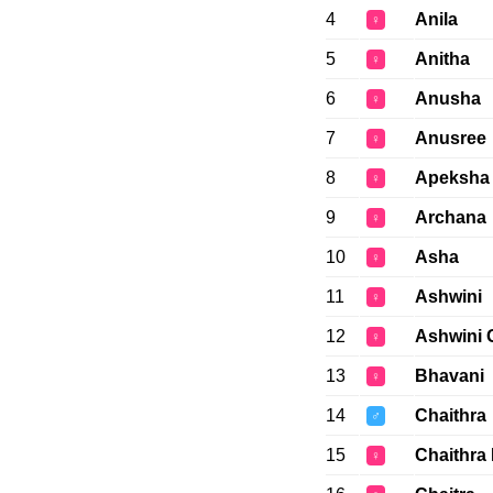
4
Anila
♀
5
Anitha
♀
6
Anusha
♀
7
Anusree
♀
8
Apeksha
♀
9
Archana
♀
10
Asha
♀
11
Ashwini
♀
12
Ashwini 
♀
13
Bhavani
♀
14
Chaithra
♂
15
Chaithra
♀