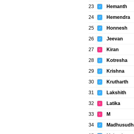
23
Hemanth
♂
24
Hemendra
♂
25
Honnesh
♂
26
Jeevan
♂
27
Kiran
♀
28
Kotresha
♂
29
Krishna
♂
30
Krutharth
♂
31
Lakshith
♂
32
Latika
♀
33
M
♀
34
Madhusudh
♂